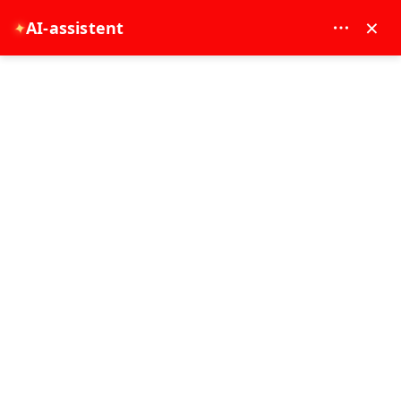
MAY DREAM TURIZM - 12117
×
✦
AI-assistent
EUR
Hoofdpagina
Beste dingen om te doen in Beyoğlu onderweg vanaf luchthaven Sabiha
Gökçen
Beste dingen om te doen in
Beyoğlu onderweg vanaf
luchthaven Sabiha Gökçen
09-07-2026
Istanbul Ervaring