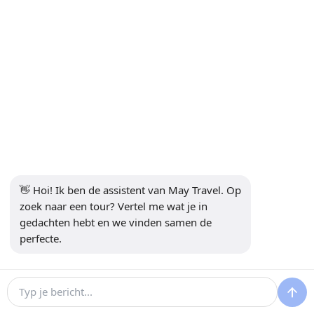
+90 5302232084
info@maytravel.com.tr
ABONNEREN OP DE NIEUWSBRIEF
Abonneren
VEILIG BETALEN
👋 Hoi! Ik ben de assistent van May Travel. Op 
SOCIALE MEDIA
zoek naar een tour? Vertel me wat je in 
gedachten hebt en we vinden samen de 
perfecte.