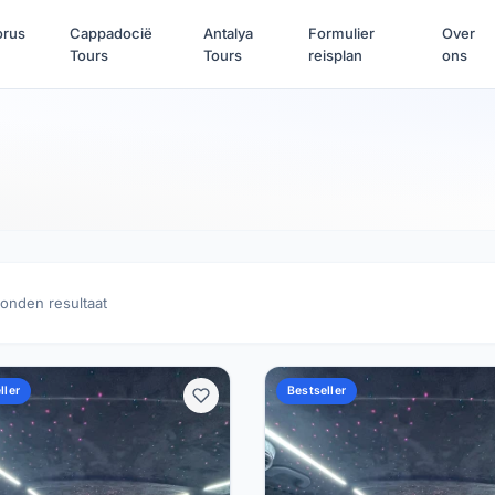
orus
Cappadocië
Antalya
Formulier
Over
Tours
Tours
reisplan
ons
onden resultaat
ller
Bestseller