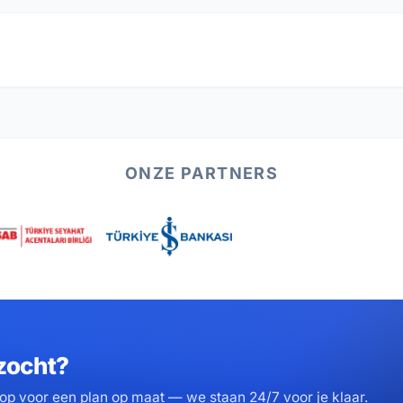
ONZE PARTNERS
zocht?
p voor een plan op maat — we staan 24/7 voor je klaar.