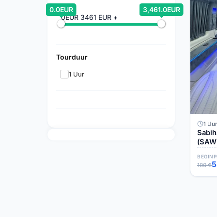
0.0EUR
3,461.0EUR
0EUR
3461 EUR +
Tourduur
1 Uur
1 Uur
Sabih
(SAW)
BEGINP
5
100 €