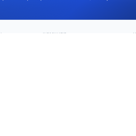
K
INFORMATIE
A
gina
+90 5302232084
info@maytravel.com.tr
s
S
vel Agency
 Agreement
r reisplan
dingen
 Tours
cië Tours
ventransfer