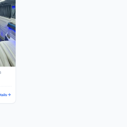
6
tails