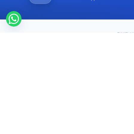
ZAKELIJ
Hoofdpa
Contact
Over on
May Tra
12117
Service
MAY DREAM TURIZM - 12117
Blogs
Sutluce Mah. Imrahor Cad. No:2/2 13B
Formulie
BEYOGLU-ISTANBUL
Rondlei
Istanbul
Cappado
Luchtha