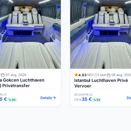
07 aug. 2026
4.93
(40)
1 Uur
06 aug. 202
a Gokcen Luchthaven
Istanbul Luchthaven Privé
 Privétransfer
Vervoer
RIJS
BEGINPRIJS
Details
De
5 €
35 €
75 €
%45
%53