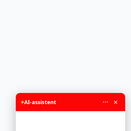
×
AI-assistent
✦