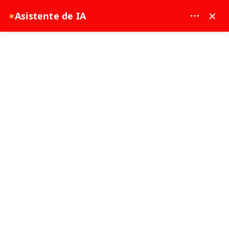
MAY DREAM TURIZM - 12117
×
Asistente de IA
✦
EUR
página de inicio
Traslado aeropuerto
Traslado aeropuerto
¿Dónde te gustaría ir?
Selecciona las fechas...
Traslado aeropuerto
Selecciona las fechas...
Ordenar
Filtrar
Mejor vendido