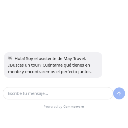
CORPORATIVO
página de inicio
Comunicación
Sobre nosotros
Acuerdo de servicio del Organismo de Viajes
👋 ¡Hola! Soy el asistente de May Travel. 
blogs
¿Buscas un tour? Cuéntame qué tienes en 
Formulario de plan de viaje
mente y encontraremos el perfecto juntos.
Excursiones
Tours de Estambul
Tours por Cappadocia
Traslado aeropuerto
Powered by
Commoware
INFORMACIONES