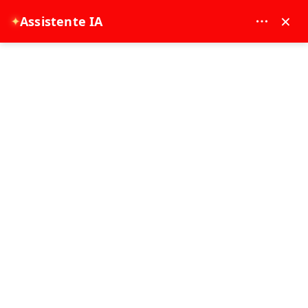
MAY DREAM TURIZM - 12117
×
Assistente IA
✦
EUR
Pagina principale
Le migliori cose da fare a Beyoğlu lungo il percorso dall’aeroporto Sabiha
Gökçen
Le migliori cose da fare a Beyoğlu
lungo il percorso dall’aeroporto
Sabiha Gökçen
09-07-2026
Istanbul Experience