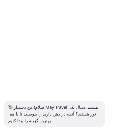
اطلاعات
+90 5302232084
info@maytravel.com.tr
مشترک شدن در خبرنامه
اشتراک در
پرداخت امن
رسانه های اجتماعی
👋 سلام! من دستیار May Travel هستم. دنبال یک 
تور هستید؟ آنچه در ذهن دارید را بنویسید تا با هم 
بهترین گزینه را پیدا کنیم.