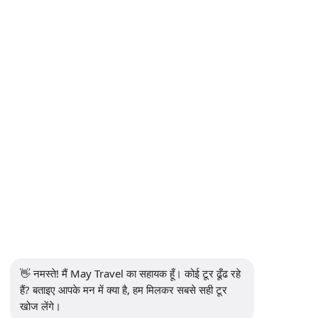
हवाई अड्डे के स्थानांतरण
INFORMATIONS
+90 5302232084
info@maytravel.com.tr
समाचार पत्रिका के लिए सदस्यता लें
सदस्यता लें
सुरक्षित भुगतान
सामाजिक मीडिया
👋 नमस्ते! मैं May Travel का सहायक हूँ। कोई टूर ढूँढ रहे 
हैं? बताइए आपके मन में क्या है, हम मिलकर सबसे सही टूर 
खोज लेंगे।