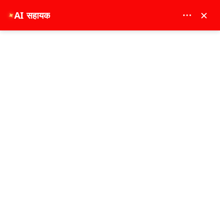
MAY DREAM TURIZM - 12117
×
AI सहायक
✦
EUR
मुख्य पृष्ठ
सबिहा गोकचेन हवाई अड्डे से रास्ते में बेयोग्लू में करने के लिए सबसे अच्छी चीज़ें
सबिहा गोकचेन हवाई अड्डे से रास्ते में बेयोग्लू में
करने के लिए सबसे अच्छी चीज़ें
09-07-2026
<Istanbul अनुभव>