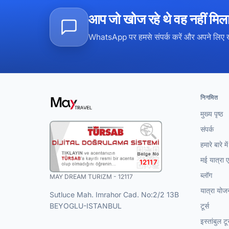
आप जो खोज रहे थे वह नहीं मिल
WhatsApp पर हमसे संपर्क करें और अपने लिए 
निगमित
मुख्य पृष्ठ
संपर्क
हमारे बारे में
मई यात्रा ए
12117
ब्लॉग
MAY DREAM TURIZM - 12117
यात्रा योज
Sutluce Mah. Imrahor Cad. No:2/2 13B
BEYOGLU-ISTANBUL
टूर्स
इस्तांबुल टू