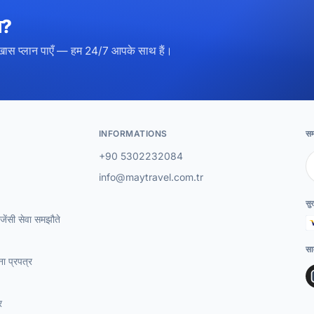
ा?
खास प्लान पाएँ — हम 24/7 आपके साथ हैं।
INFORMATIONS
सम
+90 5302232084
info@maytravel.com.tr
सुर
जेंसी सेवा समझौते
सा
ना प्रपत्र
र