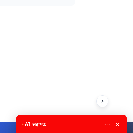
×
AI सहायक
✦