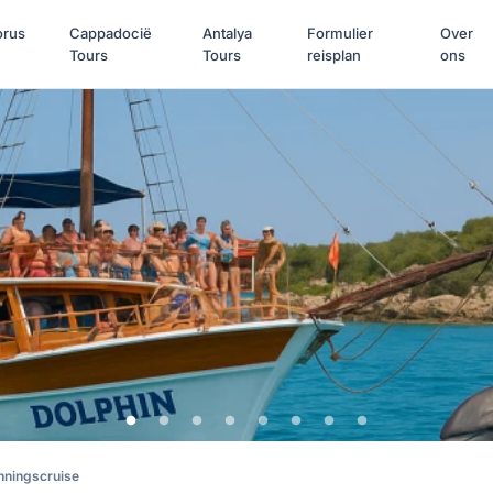
orus
Cappadocië
Antalya
Formulier
Over
Tours
Tours
reisplan
ons
nningscruise