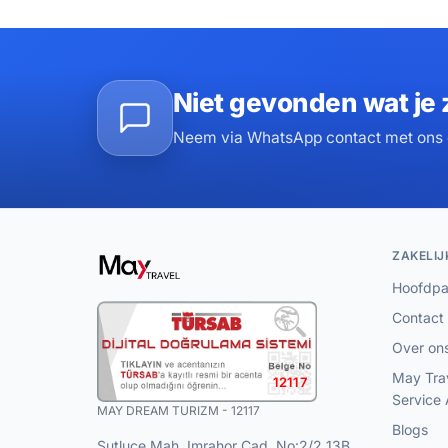
Niet gevonden wat je 
Neem via WhatsApp contact met ons o
ZAKELIJ
Hoofdpa
Contact
Over on
May Tra
12117
Service
MAY DREAM TURIZM - 12117
Blogs
Sutluce Mah. Imrahor Cad. No:2/2 13B