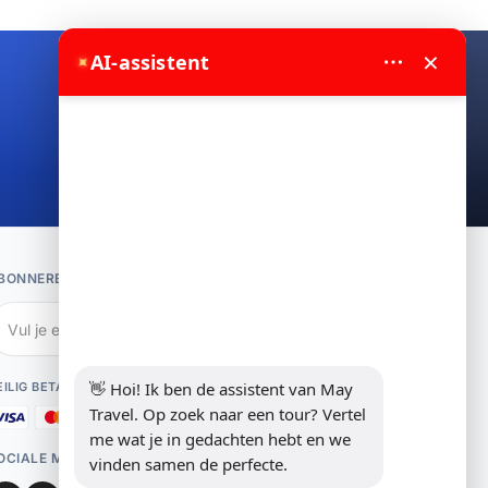
×
AI-assistent
✦
WhatsApp ons
BONNEREN OP DE NIEUWSBRIEF
Abonneren
👋 Hoi! Ik ben de assistent van May 
EILIG BETALEN
Travel. Op zoek naar een tour? Vertel 
me wat je in gedachten hebt en we 
OCIALE MEDIA
vinden samen de perfecte.