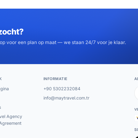
zocht?
p voor een plan op maat — we staan 24/7 voor je klaar.
K
INFORMATIE
A
gina
+90 5302232084
info@maytravel.com.tr
s
V
vel Agency
 Agreement
S