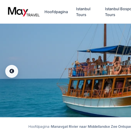
Istanbul
Istanbul Bosp
Hoofdpagina
Tours
Tours
Hoofdpagina
Manavgat Rivier naar Middellandse Zee Ontspa