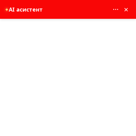
MAY DREAM TURIZM - 12117
×
AI асистент
✦
EUR
Главна страница
Страна: Река Манавгат до Средиземноморски круиз за отдих
Страна: Река Манавгат до
Средиземноморски круиз за отдих
7 - 8 час