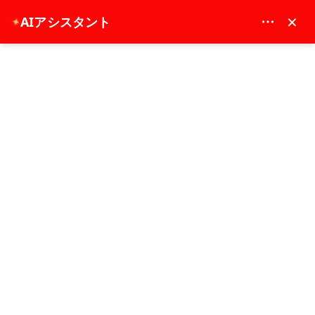
MAY DREAM TURIZM - 12117
×
AIアシスタント
✦
EUR
メインページ
グリーンキャニオンジープサファリ＆ボートツアー
グリーンキャニオンジープサファリ＆ボ
ートツアー
7 - 8 時間