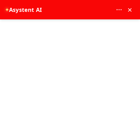
MAY DREAM TURIZM - 12117
×
✦
Asystent AI
EUR
Strona główna
Side: Safari Jeepem i Wycieczka Statkiem po Zielonym Kanionie
Side: Safari Jeepem i Wycieczka
Statkiem po Zielonym Kanionie
7 - 8 godzina