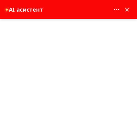
MAY DREAM TURIZM - 12117
×
AI асистент
✦
EUR
Главна страница
Джип сафари и лодка в Зелен каньон
Джип сафари и лодка в Зелен каньон
7 - 8 час
Анталия