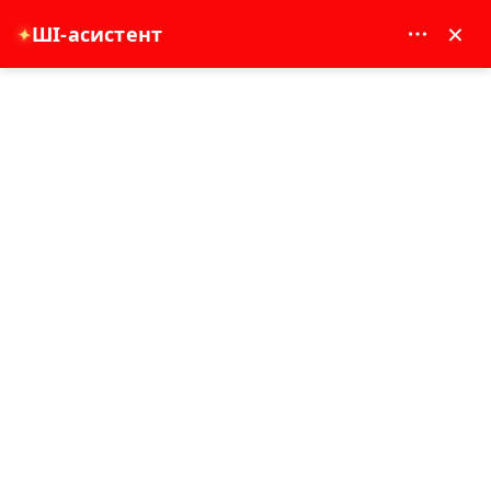
MAY DREAM TURIZM - 12117
×
✦
ШІ-асистент
EUR
Домашня сторінка
Side: Тур по замку Аланья, річці Дім та на човні
Side: Тур по замку Аланья, річці Дім та
на човні
8 година