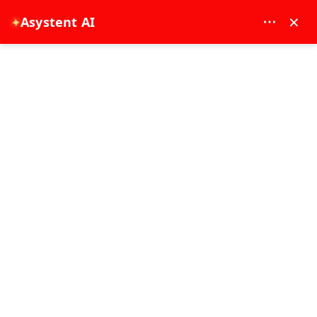
MAY DREAM TURIZM - 12117
×
Asystent AI
✦
EUR
Strona główna
Side: Wycieczka do Zamku Alanya, Rzeki Dim i rejsu łodzią
Side: Wycieczka do Zamku Alanya,
Rzeki Dim i rejsu łodzią
8 godzina