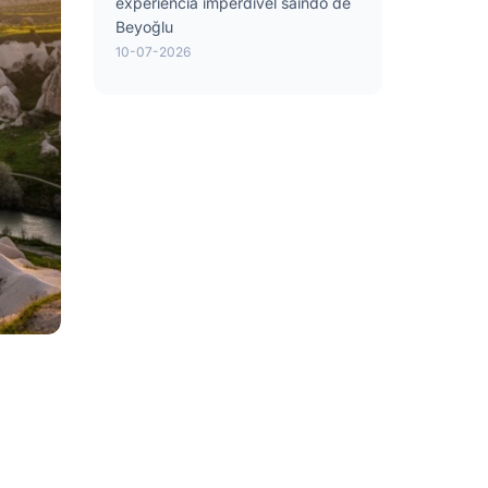
experiência imperdível saindo de
Beyoğlu
10-07-2026