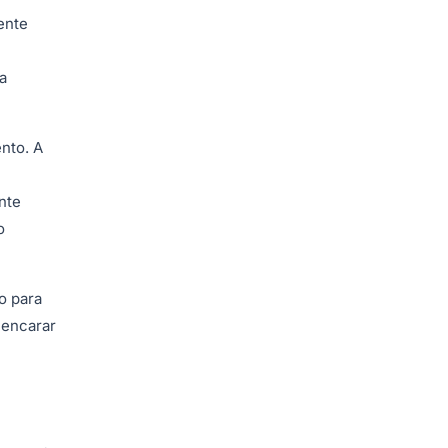
ente
a
nto. A
nte
o
o para
 encarar