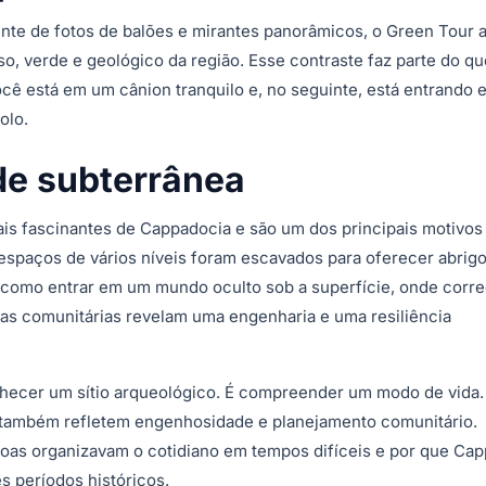
te de fotos de balões e mirantes panorâmicos, o Green Tour 
so, verde e geológico da região. Esse contraste faz parte do qu
ê está em um cânion tranquilo e, no seguinte, está entrando
olo.
de subterrânea
ais fascinantes de Cappadocia e são um dos principais motivos
espaços de vários níveis foram escavados para oferecer abrigo
é como entrar em um mundo oculto sob a superfície, onde corr
reas comunitárias revelam uma engenharia e uma resiliência
nhecer um sítio arqueológico. É compreender um modo de vida.
também refletem engenhosidade e planejamento comunitário.
soas organizavam o cotidiano em tempos difíceis e por que Ca
s períodos históricos.