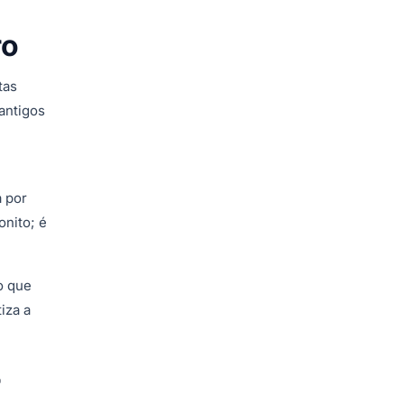
ro
tas
 antigos
a por
onito; é
o que
iza a
r