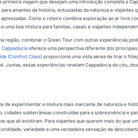
 de primeira viagem que desejam uma introdução completa a Ca
ara amantes da história, entusiastas da natureza e viajantes 
s apressadas. Como o roteiro combina exploração ao ar livre co
e uma boa mistura para famílias, casais e viajantes independen
na região, combinar o Green Tour com outras experiências pode
r Cappadocia
oferece uma perspectiva diferente dos principais
ide (Comfort Class)
proporciona uma vista aérea de tirar o fôle
é. Juntas, essas experiências revelam Cappadocia do céu, dos
te de experimentar a mistura mais marcante de natureza e histó
o, cidades subterrâneas construídas para a sobrevivência e pa
s que ali existiram. Para viajantes que querem mais do que u
ofundidade, variedade e uma verdadeira sensação de descobert