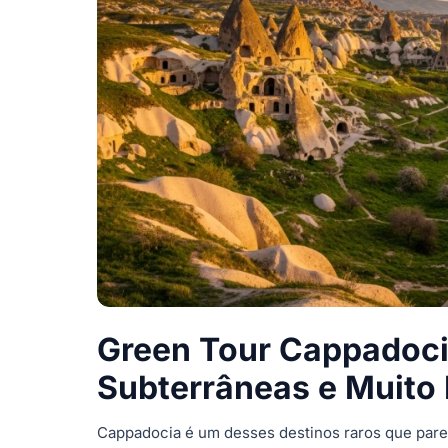
Green Tour Cappadocia
Subterrâneas e Muito
Cappadocia é um desses destinos raros que par