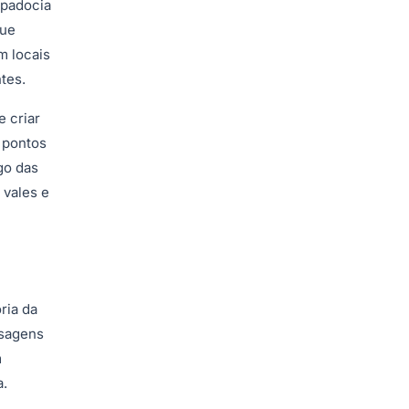
ppadocia
que
m locais
tes.
 criar
 pontos
go das
 vales e
ria da
isagens
m
a.