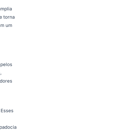
amplia
e torna
 em um
 pelos
,
edores
 Esses
ppadocia