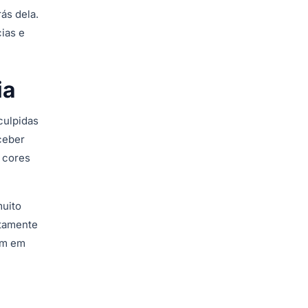
ás dela.
ias e
ia
culpidas
ceber
s cores
muito
etamente
am em