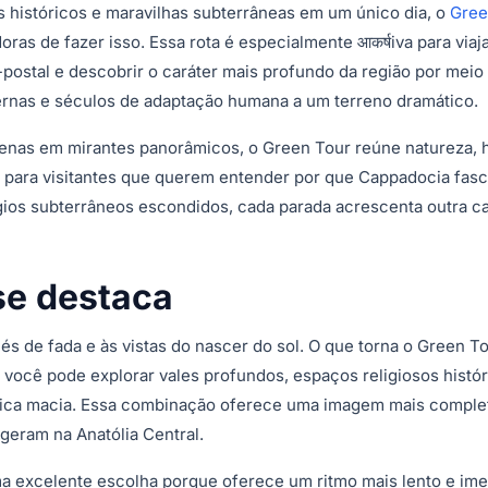
 históricos e maravilhas subterrâneas em um único dia, o
Gree
s de fazer isso. Essa rota é especialmente आकर्षiva para viaj
postal e descobrir o caráter mais profundo da região por meio
rnas e séculos de adaptação humana a um terreno dramático.
penas em mirantes panorâmicos, o Green Tour reúne natureza, h
da para visitantes que querem entender por que Cappadocia fasc
fúgios subterrâneos escondidos, cada parada acrescenta outra 
se destaca
s de fada e às vistas do nascer do sol. O que torna o Green To
 você pode explorar vales profundos, espaços religiosos histór
nica macia. Essa combinação oferece uma imagem mais comple
geram na Anatólia Central.
a excelente escolha porque oferece um ritmo mais lento e ime