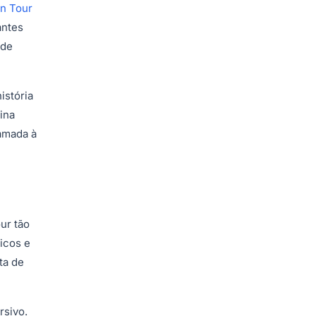
n Tour
antes
 de
istória
ina
camada à
ur tão
icos e
ta de
rsivo.