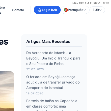
MAY DREAM TURIZM - 12117
bre
Contato
Login B2B
Português
EUR
s
es
Artigos Mais Recentes
Do Aeroporto de Istambul a
Beyoğlu: Um Início Tranquilo para
o Seu Pacote de Férias
22-07-2026
O feriado em Beyoğlu começa
aqui: guia de transfer privado do
Aeroporto de Istambul
12-07-2026
Passeio de balão na Capadócia
em classe conforto: uma