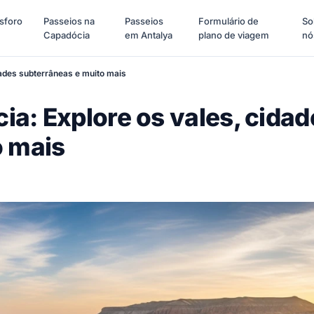
sforo
Passeios na
Passeios
Formulário de
So
Capadócia
em Antalya
plano de viagem
nó
ades subterrâneas e muito mais
a: Explore os vales, cidad
o mais