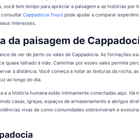
, você tem tempo para apreciar a paisagem e as histórias por tr
 consultar
Cappadocia Tours
pode ajudar a comparar experiênc
seus interesses.
leza da paisagem de Cappadoc
nce de ver de perto os vales de Cappadocia. As formações es
ce quase talhado à mão. Caminhar por esses vales permite per
rvar à distância. Você começa a notar as texturas da rocha, a
uz ao longo do dia.
 e a história humana estão intimamente conectadas aqui. Há 
uindo casas, igrejas, espaços de armazenamento e abrigos dir
 evidências vivas de como comunidades sobreviveram e evoluír
ppadocia