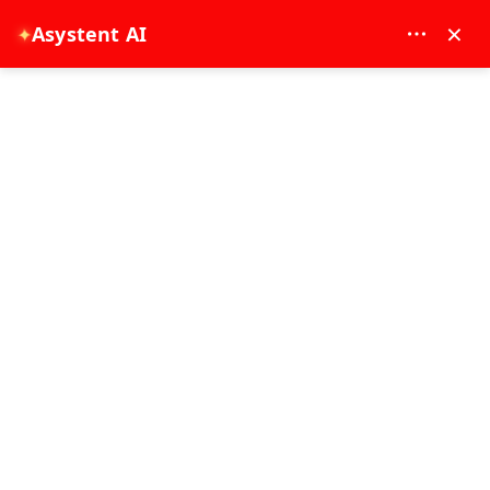
MAY DREAM TURIZM - 12117
×
✦
Asystent AI
EUR
Strona główna
Zielona wycieczka po Kapadocji: Odkryj doliny, podziemne miasta i więcej
Zielona wycieczka po Kapadocji:
Odkryj doliny, podziemne miasta i
więcej
13-06-2026