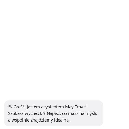
INFORMACJE
+90 5302232084
info@maytravel.com.tr
ZAPISZ SIĘ DO NEWSLETTERA
Subskrybuj
BEZPIECZNA PŁATNOŚĆ
MEDIA SPOŁECZNOŚCIOWE
👋 Cześć! Jestem asystentem May Travel. 
Szukasz wycieczki? Napisz, co masz na myśli, 
a wspólnie znajdziemy idealną.