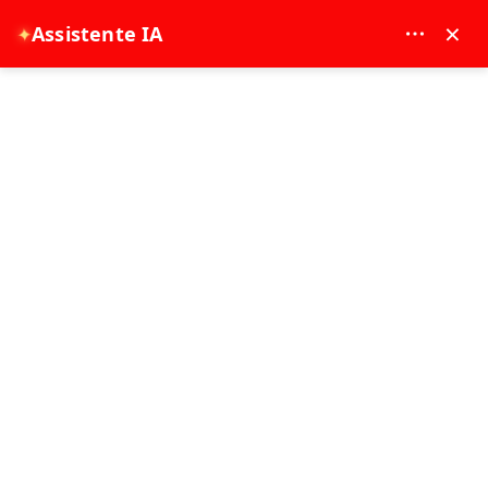
MAY DREAM TURIZM - 12117
×
✦
Assistente IA
EUR
Pagina principale
Green Tour Cappadocia: Esplora valli, città sotterranee e altro ancora
Green Tour Cappadocia: Esplora
valli, città sotterranee e altro
ancora
13-06-2026