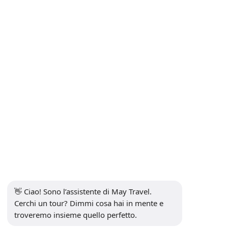
Trasferimento aeroporto
INFORMAZIONI
+90 5302232084
info@maytravel.com.tr
ISCRIVITI ALLA NEWSLETTER
sottoscrivi
PAGAMENTO SICURO
SOCIAL MEDIA
👋 Ciao! Sono l’assistente di May Travel. 
Cerchi un tour? Dimmi cosa hai in mente e 
troveremo insieme quello perfetto.