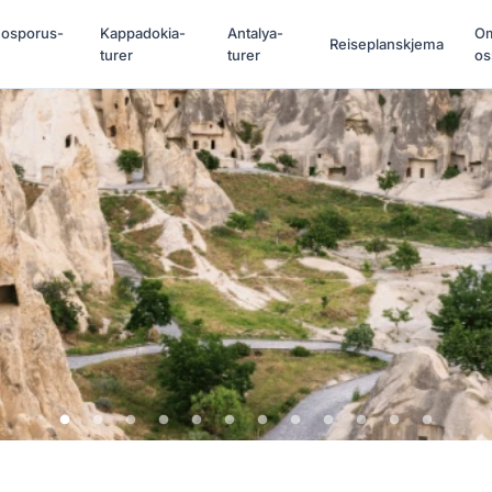
Bosporus-
Kappadokia-
Antalya-
O
Reiseplanskjema
turer
turer
os