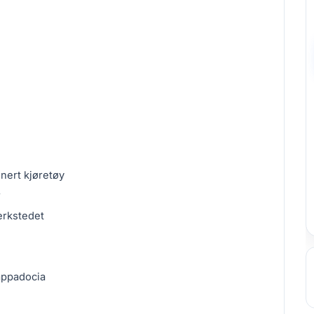
onert kjøretøy
r
erkstedet
Cappadocia