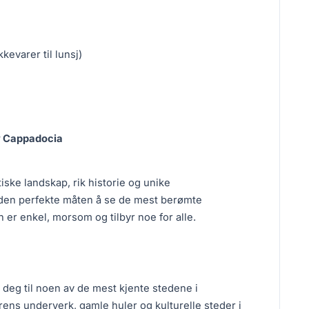
kkevarer til lunsj)
v Cappadocia
iske landskap, rik historie og unike
den perfekte måten å se de mest berømte
 er enkel, morsom og tilbyr noe for alle.
deg til noen av de mest kjente stedene i
rens underverk, gamle huler og kulturelle steder i