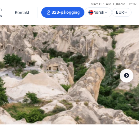
MAY DREAM TURIZM - 12117
m
Kontakt
B2B-pålogging
Norsk
EUR
s