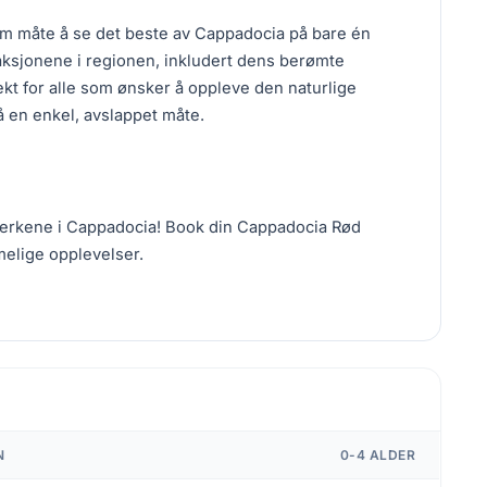
m måte å se det beste av Cappadocia på bare én
aksjonene i regionen, inkludert dens berømte
ekt for alle som ønsker å oppleve den naturlige
å en enkel, avslappet måte.
rverkene i Cappadocia! Book din Cappadocia Rød
melige opplevelser.
N
0-4 ALDER