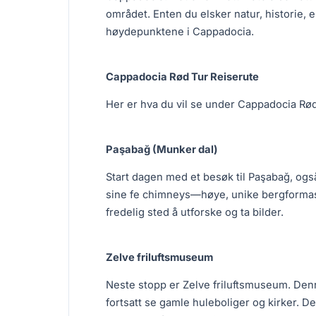
området. Enten du elsker natur, historie, e
høydepunktene i Cappadocia.
Cappadocia Rød Tur Reiserute
Her er hva du vil se under Cappadocia Rød
Paşabağ (Munker dal)
Start dagen med et besøk til Paşabağ, også
sine fe chimneys—høye, unike bergformasj
fredelig sted å utforske og ta bilder.
Zelve friluftsmuseum
Neste stopp er Zelve friluftsmuseum. Denne
fortsatt se gamle huleboliger og kirker. D