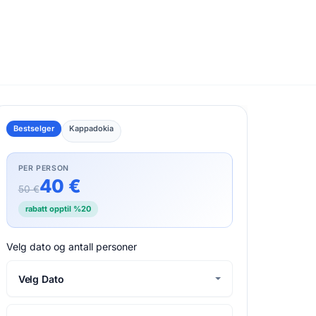
Bestselger
Kappadokia
PER PERSON
40 €
50 €
rabatt opptil %20
Velg dato og antall personer
Velg Dato