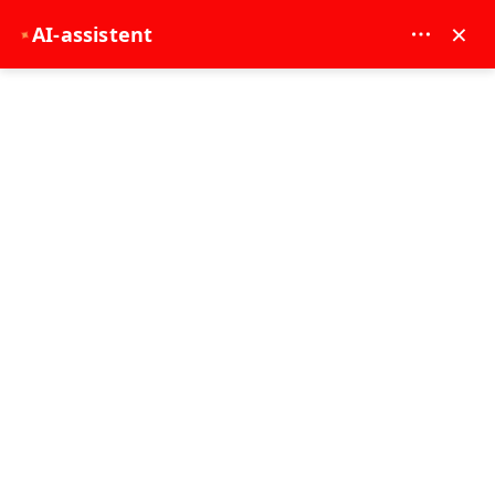
MAY DREAM TURIZM - 12117
×
AI-assistent
✦
EUR
Hovedside
Antalya-turer
Antalya-turer
Hvor vil du reise?
Velg datoer...
Antalya-turer
Velg datoer...
Sorter
Filtrer