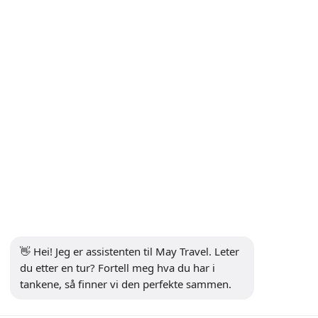
INFORMASJON
+90 5302232084
info@maytravel.com.tr
ABONNER PÅ NYHETSBREV
Abonnere
SIKKER BETALING
SOSIALE MEDIER
👋 Hei! Jeg er assistenten til May Travel. Leter 
du etter en tur? Fortell meg hva du har i 
tankene, så finner vi den perfekte sammen.