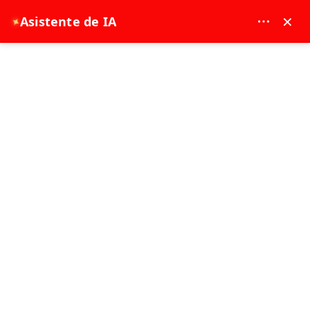
MAY DREAM TURIZM - 12117
×
Asistente de IA
✦
EUR
página de inicio
Tour Rojo Capadocia
Tour Rojo Capadocia
Mejor vendido
1 Día