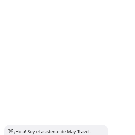
Formulario de plan de viaje
Excursiones
Tours de Estambul
Tours por Cappadocia
Traslado aeropuerto
INFORMACIONES
+90 5302232084
info@maytravel.com.tr
SUSCRÍBETE AL BOLETÍN
Suscribirse
MEDIOS DE COMUNICACIÓN SOCIAL
👋 ¡Hola! Soy el asistente de May Travel. 