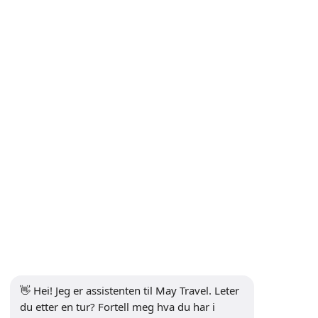
Kappadokia-turer
Transport til og fra flyplassen
INFORMASJON
+90 5302232084
info@maytravel.com.tr
ABONNER PÅ NYHETSBREV
Abonnere
SIKKER BETALING
SOSIALE MEDIER
👋 Hei! Jeg er assistenten til May Travel. Leter 
du etter en tur? Fortell meg hva du har i 