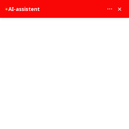
MAY DREAM TURIZM - 12117
×
AI-assistent
✦
EUR
Hovedside
Grønn tur Kappadokia
Grønn tur Kappadokia
Bestselger
1 dag