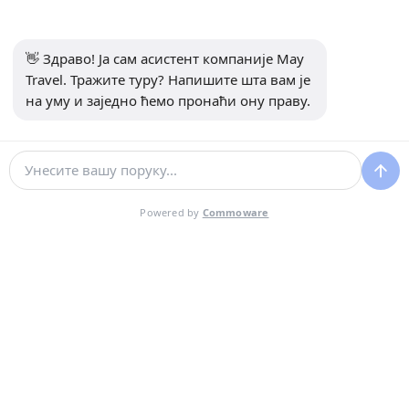
ИНФОРМАЦИЈЕ
👋 Здраво! Ја сам асистент компаније May 
+90 5302232084
Travel. Тражите туру? Напишите шта вам је 
info@maytravel.com.tr
на уму и заједно ћемо пронаћи ону праву.
ПРИЈАВИТЕ СЕ НА БИЛТЕН
60 €
претплатити се
50 €
Провери доступност
Powered by
Commoware
ПО ОСОБИ
ДРУШТВЕНИ МЕДИЈИ
Развијен од стране