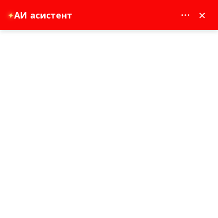
MAY DREAM TURIZM - 12117
×
АИ асистент
✦
EUR
Насловна страна
Zelena tura Kapadokija
Zelena tura Kapadokija
Бестселер
1 дан