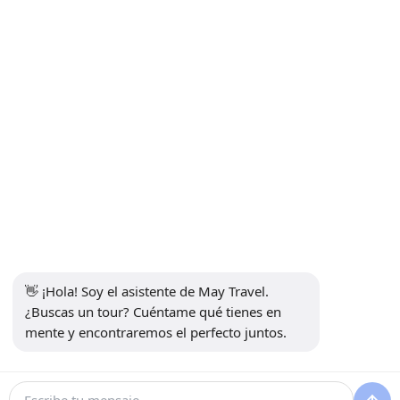
INFORMACIONES
+90 5302232084
info@maytravel.com.tr
SUSCRÍBETE AL BOLETÍN
Suscribirse
PAGO SEGURO
MEDIOS DE COMUNICACIÓN SOCIAL
👋 ¡Hola! Soy el asistente de May Travel. 
¿Buscas un tour? Cuéntame qué tienes en 
mente y encontraremos el perfecto juntos.