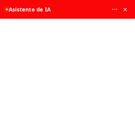
MAY DREAM TURIZM - 12117
×
✦
Asistente de IA
EUR
página de inicio
Side: Experiencia de baño turco, spa y masajes
Side: Experiencia de baño turco, spa y
masajes
Popular
2 - 3 Hora