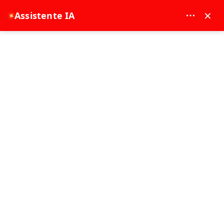
MAY DREAM TURIZM - 12117
×
Assistente IA
✦
EUR
Pagina principale
Side: Esperienza di Bagno Turco, Spa e Massaggio
Side: Esperienza di Bagno Turco, Spa e
Massaggio
Popolare
2 - 3 Ora