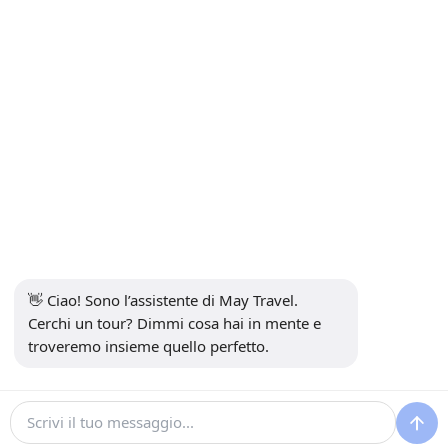
+90 5302232084
info@maytravel.com.tr
ISCRIVITI ALLA NEWSLETTER
sottoscrivi
PAGAMENTO SICURO
SOCIAL MEDIA
👋 Ciao! Sono l’assistente di May Travel. 
Cerchi un tour? Dimmi cosa hai in mente e 
troveremo insieme quello perfetto.
30 €