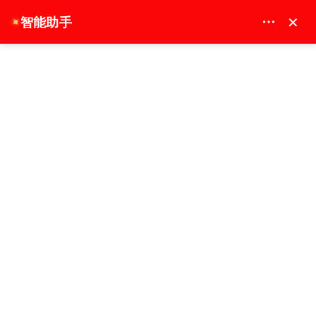
MAY DREAM TURIZM - 12117
×
智能助手
✦
EUR
主页
伊斯坦布尔全日辉煌旧城之旅
伊斯坦布尔全日辉煌旧城之旅
畅销书
10 小时