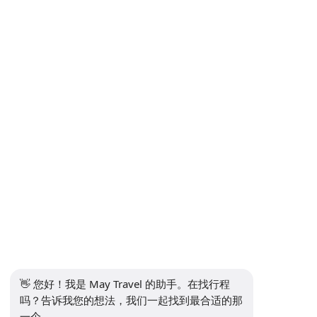
机场转让
资讯
+90 5302232084
info@maytravel.com.tr
订阅时事通讯
订阅
安全支付
社交媒体
👋 您好！我是 May Travel 的助手。在找行程
吗？告诉我您的想法，我们一起找到最合适的那
一个。