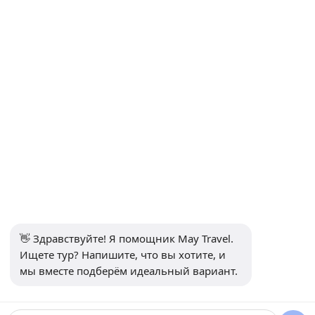
ИНФОРМАЦИЯ
+90 5302232084
info@maytravel.com.tr
ПОДПИСАТЬСЯ НА РАССЫЛКУ
Подписаться
БЕЗОПАСНАЯ ОПЛАТА
СОЦИАЛЬНЫЕ МЕДИА
👋 Здравствуйте! Я помощник May Travel. 
Ищете тур? Напишите, что вы хотите, и 
мы вместе подберём идеальный вариант.