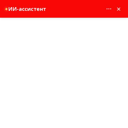
MAY DREAM TURIZM - 12117
×
ИИ-ассистент
✦
EUR
Главная
Полнодневный великолепный тур по Старому городу Стамбула
Полнодневный великолепный тур по
Старому городу Стамбула
Бестселлер
10 час-ов