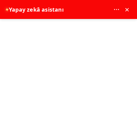
MAY DREAM TURIZM - 12117
×
Yapay zekâ asistanı
✦
EUR
Anasayfa
Side: Özel yat turu ve öğle yemeği
Side: Özel yat turu ve öğle yemeği
5 Saat
Antalya