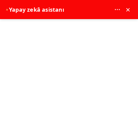
MAY DREAM TURIZM - 12117
×
Yapay zekâ asistanı
✦
EUR
Anasayfa
İstanbul Turları
İstanbul Turları
Nereye gitmek istersiniz?
Tarih Seçin...
İstanbul Turları
Tarih Seçin...
Sırala
Filtrele
Özel teklif