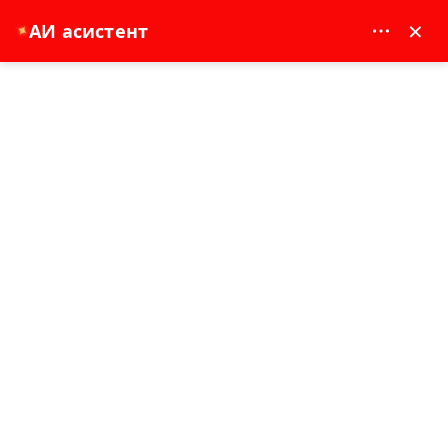
MAY DREAM TURIZM - 12117
×
АИ асистент
✦
EUR
Насловна страна
Pamukkale i Hijerapolis jednodnevni obilazak iz Sidea sa opcionalnim balonom
na topao vazduh
Pamukkale i Hijerapolis
jednodnevni obilazak iz Sidea sa
opcionalnim balonom na topao
vazduh
08-07-2026