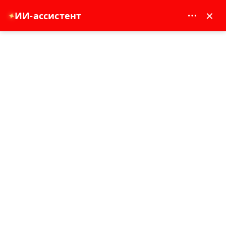
MAY DREAM TURIZM - 12117
×
ИИ-ассистент
✦
EUR
Главная
Вечернее шоу и шоппинг-тур в Стране легенд
Вечернее шоу и шоппинг-тур в Стране
легенд
Бестселлер
4 - 7 час