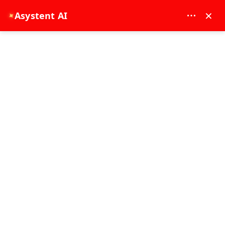
MAY DREAM TURIZM - 12117
×
Asystent AI
✦
EUR
Strona główna
Odkryj tajemnice historycznego półwyspu 🌍
Odkryj tajemnice historycznego
półwyspu 🌍
25-12-2024
Doświadczenie w Stambule