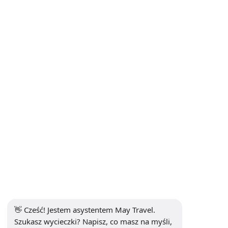
Wycieczki po Kapadocji
Transfer z lotniska
INFORMACJE
+90 5302232084
info@maytravel.com.tr
ZAPISZ SIĘ DO NEWSLETTERA
Subskrybuj
BEZPIECZNA PŁATNOŚĆ
MEDIA SPOŁECZNOŚCIOWE
👋 Cześć! Jestem asystentem May Travel. 
Szukasz wycieczki? Napisz, co masz na myśli, 