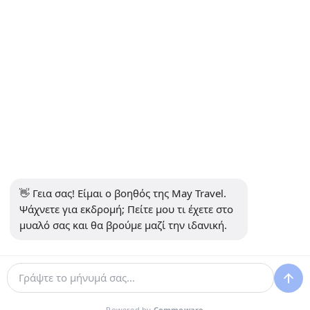
+90 5302232084
info@maytravel.com.tr
ΕΓΓΡΑΦΕΊΤΕ ΣΤΟ NEWSLETTER
Εγγραφείτε
ΑΣΦΑΛΉΣ ΠΛΗΡΩΜΉ
ΜΕΣΑ ΚΟΙΝΩΝΙΚΗΣ ΔΙΚΤΥΩΣΗΣ
👋 Γεια σας! Είμαι ο βοηθός της May Travel. 
Ψάχνετε για εκδρομή; Πείτε μου τι έχετε στο 
μυαλό σας και θα βρούμε μαζί την ιδανική.
Αναπτύχθηκε από
Powered by
Commoware