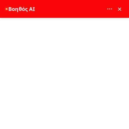
MAY DREAM TURIZM - 12117
×
Βοηθός AI
✦
EUR
Αρχική Σελίδα
Ανακαλύψτε τα Μυστήρια της Ιστορικής Χερσονήσου 🌍
Ανακαλύψτε τα Μυστήρια της
Ιστορικής Χερσονήσου 🌍
25-12-2024
Istanbul Εμπειρία