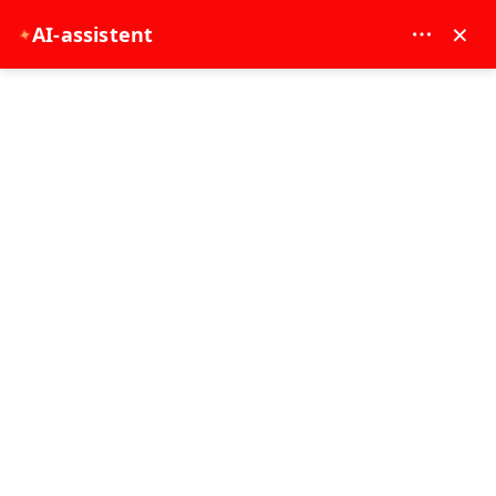
MAY DREAM TURIZM - 12117
×
✦
AI-assistent
EUR
Hovedside
Side: Piratskipcruise med piratsertifikat
Side: Piratskipcruise med piratsertifikat
7 - 8 time
Antalya