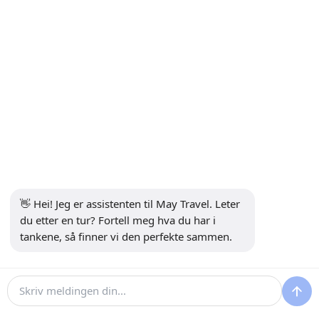
+90 5302232084
info@maytravel.com.tr
ABONNER PÅ NYHETSBREV
Abonnere
SIKKER BETALING
SOSIALE MEDIER
👋 Hei! Jeg er assistenten til May Travel. Leter 
du etter en tur? Fortell meg hva du har i 
tankene, så finner vi den perfekte sammen.
30 €
20 €
Sjekk tilgjengelighet
Utviklet av