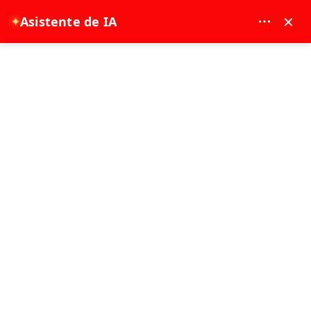
MAY DREAM TURIZM - 12117
×
Asistente de IA
✦
EUR
página de inicio
Side: Crucero en barco pirata con certificado de pirata
Side: Crucero en barco pirata con
certificado de pirata
7 - 8 Hora