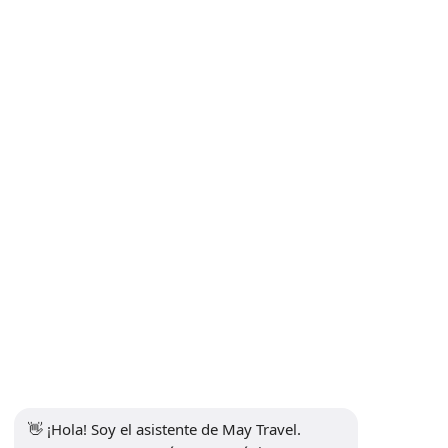
Tours por Cappadocia
Traslado aeropuerto
INFORMACIONES
+90 5302232084
info@maytravel.com.tr
SUSCRÍBETE AL BOLETÍN
Suscribirse
PAGO SEGURO
MEDIOS DE COMUNICACIÓN SOCIAL
👋 ¡Hola! Soy el asistente de May Travel. 