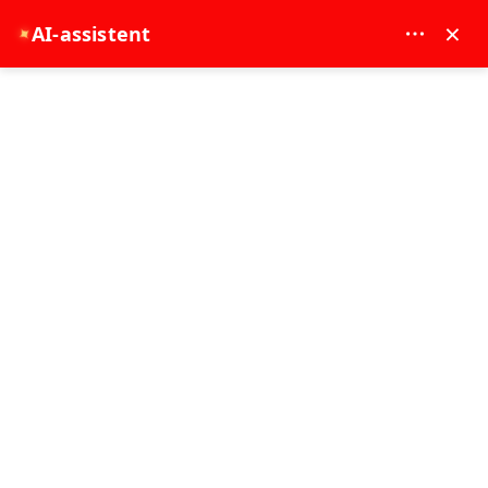
MAY DREAM TURIZM - 12117
×
AI-assistent
✦
EUR
Hovedside
Heldags Istanbul Tur på To Kontinenter
Heldags Istanbul Tur på To Kontinenter
Bestselger
10 time