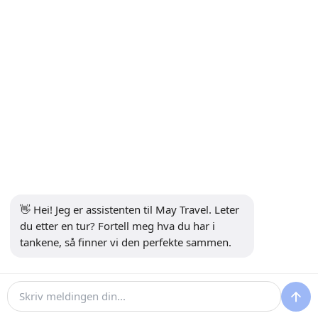
+90 5302232084
info@maytravel.com.tr
ABONNER PÅ NYHETSBREV
Abonnere
SIKKER BETALING
SOSIALE MEDIER
👋 Hei! Jeg er assistenten til May Travel. Leter 
du etter en tur? Fortell meg hva du har i 
tankene, så finner vi den perfekte sammen.
100 €
80 €
Sjekk tilgjengelighet