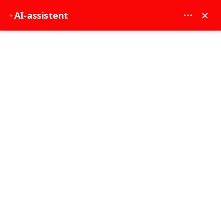
MAY DREAM TURIZM - 12117
×
AI-assistent
✦
EUR
Hoofdpagina
Hoe een privétransfer vanaf de luchthaven van Istanbul te boeken die tijd en
stress bespaart
Hoe een privétransfer vanaf de
luchthaven van Istanbul te boeken
die tijd en stress bespaart
10-06-2026
VIP-transferdiensten