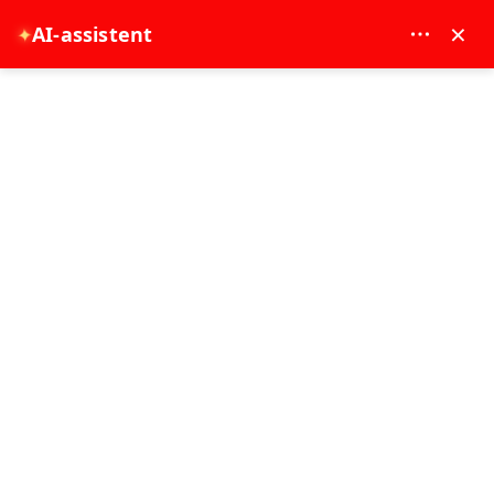
MAY DREAM TURIZM - 12117
×
✦
AI-assistent
EUR
Hoofdpagina
De beste dingen om te doen in Beyoğlu: een volledige dagtocht door de oude
stad van Istanbul
De beste dingen om te doen in
Beyoğlu: een volledige dagtocht
door de oude stad van Istanbul
02-07-2026
Istanbul Ervaring