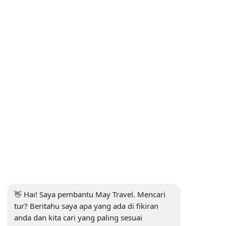
Sutluce Mah. Imrahor Cad. No:2/2 13B
BEYOGLU-ISTANBUL
KORPORAT
Muka surat utama
Kenalan
Perihal Kita
Perjanjian Dinas Badan Perjalanan Mei
Blog
Borang rancangan perjalanan
Lawatan
Istanbul Tours
Lawatan Cappadocia
👋 Hai! Saya pembantu May Travel. Mencari 
Transfer Bandara
tur? Beritahu saya apa yang ada di fikiran 
anda dan kita cari yang paling sesuai 