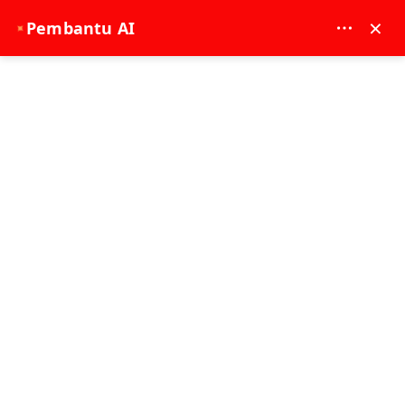
MAY DREAM TURIZM - 12117
×
Pembantu AI
✦
EUR
Muka surat utama
Istanbul Tours
Istanbul Tours
Mana awak nak pergi?
Pilih Tarikh...
Istanbul Tours
Pilih Tarikh...
Isih
Tapis
Tawaran istimewa