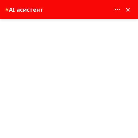
MAY DREAM TURIZM - 12117
×
AI асистент
✦
EUR
Главна страница
Круиз по река Манавгат, водопад и обиколка с лодка до базара
Круиз по река Манавгат, водопад и
обиколка с лодка до базара
7 - 8 час