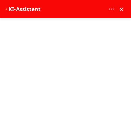
MAY DREAM TURIZM - 12117
×
KI-Assistent
✦
EUR
Startseite
Side: Manavgat-Flusskreuzfahrt, Wasserfall- und Basar-Bootstour
Side: Manavgat-Flusskreuzfahrt,
Wasserfall- und Basar-Bootstour
7 - 8 Stunde