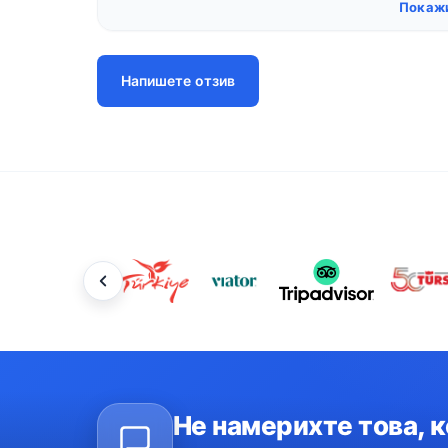
Покажи
Напишете отзив
Не намерихте това, 