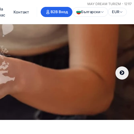
MAY DREAM TURIZM - 12117
За
Контакт
B2B Вход
Български
EUR
нас