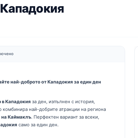
в Кападокия
ключено
айте най-доброто от Кападокия за един ден
р в Кападокия
за ден, изпълнен с история,
ур комбинира най-добрите атракции на региона
 на Каймаклъ
. Перфектен вариант за всеки,
падокия
само за един ден.