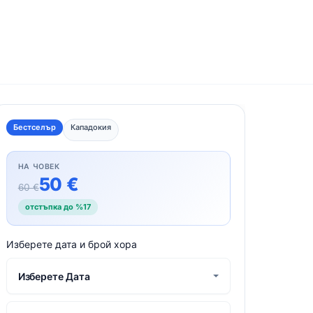
Бестселър
Кападокия
НА ЧОВЕК
50 €
60 €
отстъпка до %17
Изберете дата и брой хора
Изберете Дата