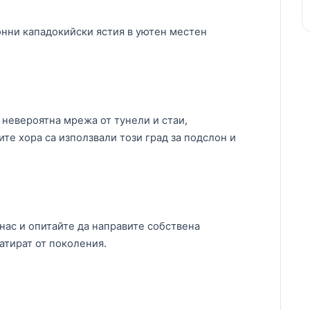
онни кападокийски ястия в уютен местен
невероятна мрежа от тунели и стаи,
те хора са използвали този град за подслон и
нас и опитайте да направите собствена
атират от поколения.