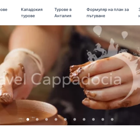
рове
Кападокия
Турове в
Формуляр на план за
турове
Анталия
пътуване