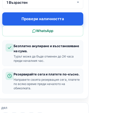
1 Възрастен
Провери наличността
WhatsApp
Безплатно анулиране и възстановяване
на сума.
Турът може да бъде отменен до 24 часа
преди началния час.
Резервирайте сега и платете по-късно.
Направете своята резервация сега, платете
по всяко време преди началото на
обиколката.
ДЯЛ