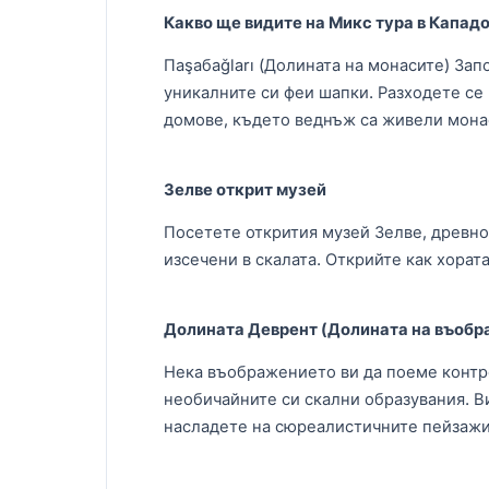
Какво ще видите на Микс тура в Капад
Паşабаğları (Долината на монасите) Запо
уникалните си феи шапки. Разходете се 
домове, където веднъж са живели мона
Зелве открит музей
Посетете открития музей Зелве, древно
изсечени в скалата. Открийте как хорат
Долината Деврент (Долината на въобр
Нека въображението ви да поеме контро
необичайните си скални образувания. В
насладете на сюреалистичните пейзажи