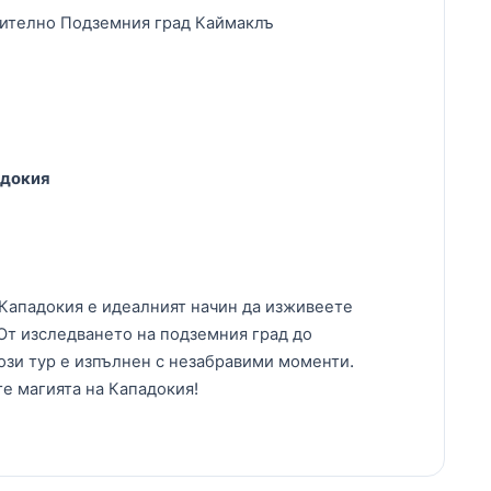
ючително Подземния град Каймаклъ
адокия
 Кападокия е идеалният начин да изживеете
 От изследването на подземния град до
този тур е изпълнен с незабравими моменти.
те магията на Кападокия!