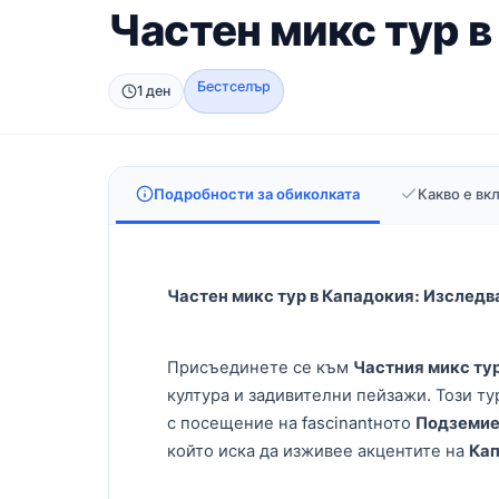
Частен микс тур 
Бестселър
1 ден
Подробности за обиколката
Какво е в
Частен микс тур в Кападокия: Изследв
Присъединете се към
Частния микс ту
култура и задивителни пейзажи. Този т
с посещение на fascinantното
Подземие
който иска да изживее акцентите на
Ка