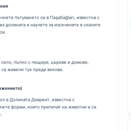
окия
чнете пътуването си в Паşабаğları, известна с
из долината и научете за изсечените в скалите
си.
 село, пълно с пещери, църкви и домове,
а са живели тук преди векове.
ажението)
л в Долината Деврент, известна с
ижте форми, които приличат на животни и се
.