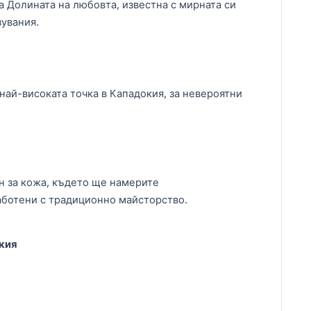
а Долината на любовта, известна с мирната си
увания.
 най-високата точка в Кападокия, за невероятни
н за кожа, където ще намерите
аботени с традиционно майсторство.
окия