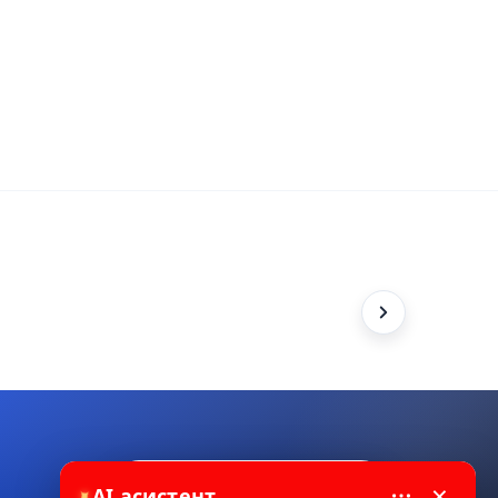
×
Пишете ни в WhatsApp
AI асистент
✦