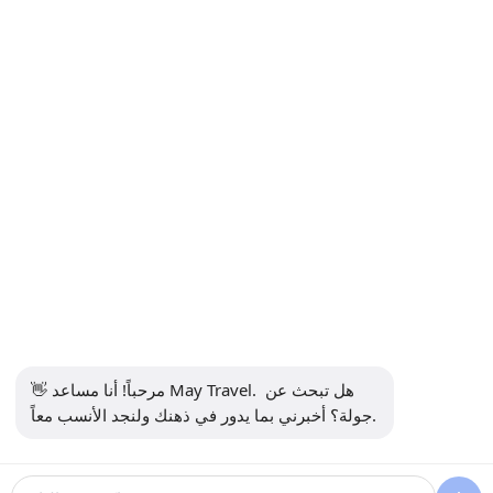
المدونات
نموذج خطة السفر
جولات
جولات اسطنبول
جولات كابادوكيا
النقل الجوي
معلومات
+90 5302232084
info@maytravel.com.tr
👋 مرحباً! أنا مساعد May Travel. هل تبحث عن 
اشترك في النشرة الإخبارية
جولة؟ أخبرني بما يدور في ذهنك ولنجد الأنسب معاً.
اشتراك