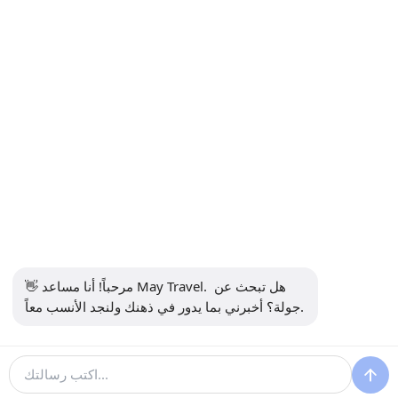
+90 5302232084
info@maytravel.com.tr
اشترك في النشرة الإخبارية
اشتراك
دفع آمن
وسائل التواصل الاجتماعي
👋 مرحباً! أنا مساعد May Travel. هل تبحث عن 
جولة؟ أخبرني بما يدور في ذهنك ولنجد الأنسب معاً.
900 €