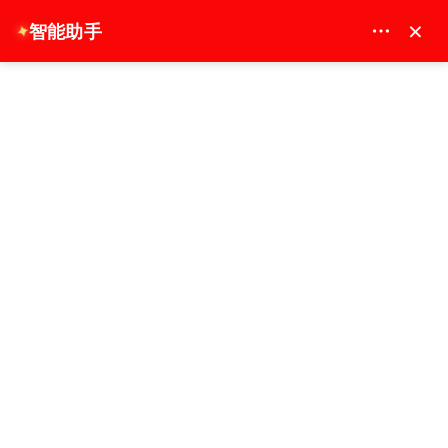
MAY DREAM TURIZM - 12117
×
智能助手
✦
EUR
主页
私人小时博斯普鲁斯船之旅
私人小时博斯普鲁斯船之旅
特价
1 小时