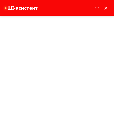
MAY DREAM TURIZM - 12117
×
✦
ШІ-асистент
EUR
Домашня сторінка
Найкращі речі, які варто побачити під час повноденного туру Старим
містом Стамбула
Найкращі речі, які варто
побачити під час повноденного
туру Старим містом Стамбула
25-06-2026
Переживання Стамбула