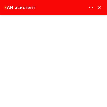
MAY DREAM TURIZM - 12117
×
АИ асистент
✦
EUR
Насловна страна
Историјска турнеја наследством Истанбула
Историјска турнеја наследством
Истанбула
Куицк Селлинг
4 сат