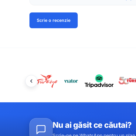
Scrie o recenzie
Nu ai găsit ce căutai?
Scrie-ne pe WhatsApp pentru un plan p