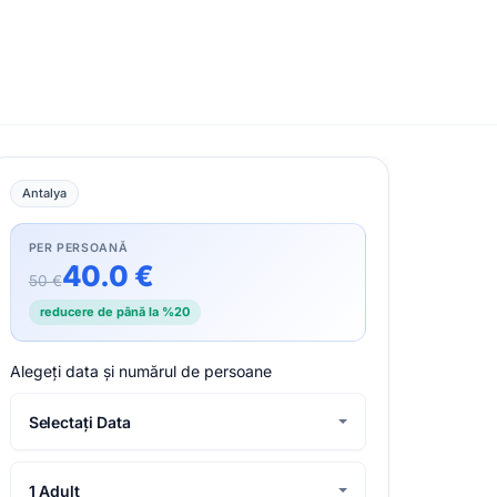
Antalya
PER PERSOANĂ
40.0 €
50 €
reducere de până la %20
Alegeți data și numărul de persoane
Selectați Data
1 Adult