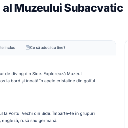
i al Muzeului Subacvatic
te inclus
Ce să aduci cu tine?
ur de diving din Side. Explorează Muzeul
s la bord și înoată în apele cristaline din golful
ul la Portul Vechi din Side. Împarte-te în grupuri
că, engleză, rusă sau germană.