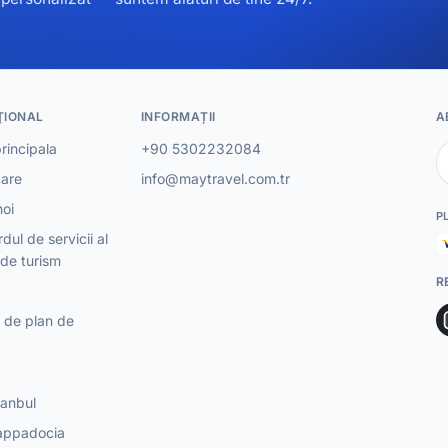
ŢIONAL
INFORMAȚII
A
rincipala
+90 5302232084
are
info@maytravel.com.tr
oi
P
dul de servicii al
 de turism
R
 de plan de
tanbul
Cappadocia