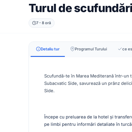
Turul de scufundăr
7 - 8 oră
Detaliu tur
Programul Turului
ce es
Scufundă-te în Marea Mediterană într-un t
Subacvatic Side, savurează un prânz delicio
Side.
Începe cu preluarea de la hotel și transfer
pe limbi pentru informări detaliate în tur