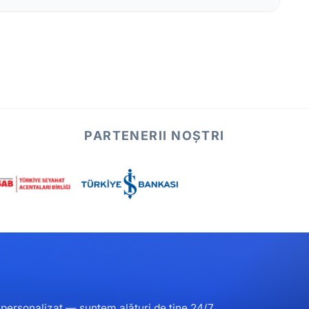
PARTENERII NOȘTRI
ersonalizat — suntem alături de tine 24/7.