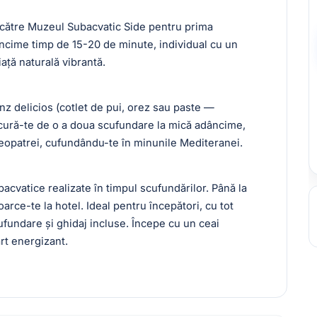
e către Muzeul Subacvatic Side pentru prima
ncime timp de 15-20 de minute, individual cu un
iață naturală vibrantă.
z delicios (cotlet de pui, orez sau paste —
bucură-te de o a doua scufundare la mică adâncime,
leopatrei, cufundându-te în minunile Mediteranei.
bacvatice realizate în timpul scufundărilor. Până la
oarce-te la hotel. Ideal pentru începători, cu tot
fundare și ghidaj incluse. Începe cu un ceai
rt energizant.