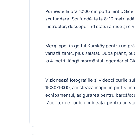
Pornește la ora 10:00 din portul antic Sid
scufundare. Scufundă-te la 8-10 metri adâ
instructor, descoperind statui antice și o v
Mergi apoi în golful Kumköy pentru un prân
variază zilnic, plus salată). După prânz, 
la 4 metri, lângă mormântul legendar al C
Vizionează fotografiile și videoclipurile su
15:30-16:00, acostează înapoi în port și înt
echipamentul, asigurarea pentru barcă/scu
răcoritor de rodie dimineața, pentru un sta