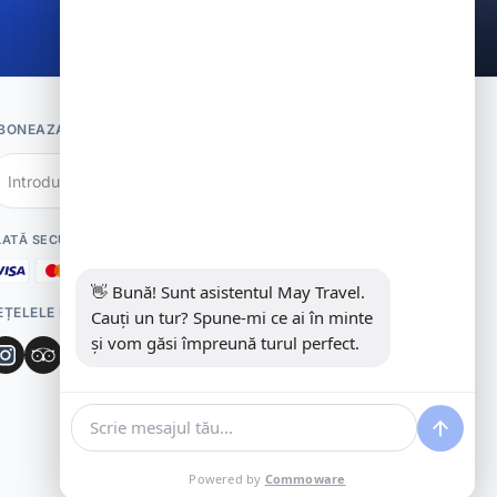
BONEAZA-TE LA NEWSLETTER
Abonati-va
LATĂ SECURIZATĂ
👋 Bună! Sunt asistentul May Travel. 
EȚELELE DE SOCIALIZARE
Cauți un tur? Spune-mi ce ai în minte 
și vom găsi împreună turul perfect.
Powered by
Commoware