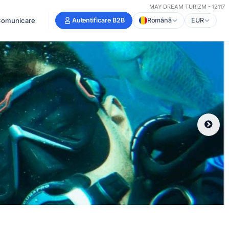
MAY DREAM TURIZM - 12117
omunicare
Autentificare B2B
Română
EUR