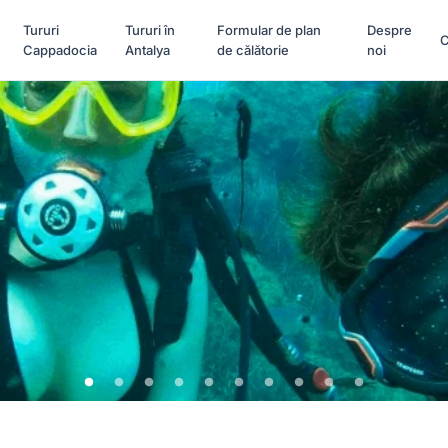
Tururi
Tururi în
Formular de plan
Despre
C
Cappadocia
Antalya
de călătorie
noi