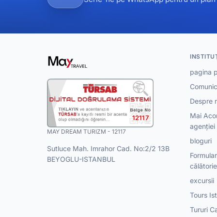
INSTITU
pagina p
Comunic
Despre n
Mai Acor
12117
agenției
MAY DREAM TURIZM - 12117
bloguri
Sutluce Mah. Imrahor Cad. No:2/2 13B
Formular
BEYOGLU-ISTANBUL
călătorie
excursii
Tours Is
Tururi 