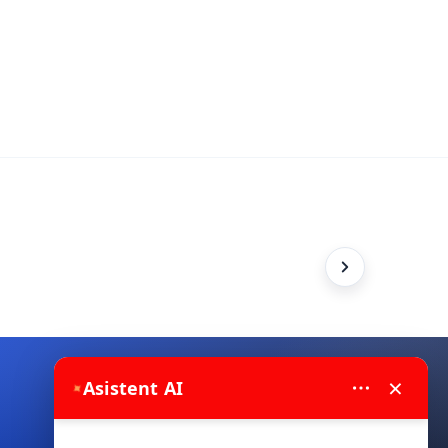
×
Asistent AI
✦
Scrie-ne pe WhatsApp