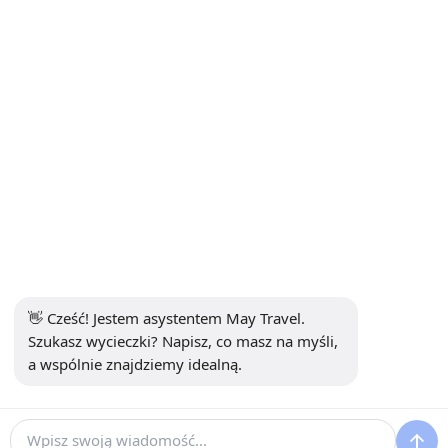
INFORMACJE
+90 5302232084
info@maytravel.com.tr
ZAPISZ SIĘ DO NEWSLETTERA
Subskrybuj
BEZPIECZNA PŁATNOŚĆ
MEDIA SPOŁECZNOŚCIOWE
👋 Cześć! Jestem asystentem May Travel. 
Szukasz wycieczki? Napisz, co masz na myśli, 
a wspólnie znajdziemy idealną.