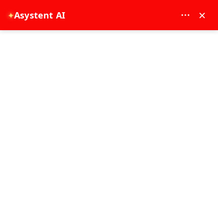
MAY DREAM TURIZM - 12117
×
✦
Asystent AI
EUR
Strona główna
Dlaczego wycieczka po Stambule z kierowcą to najłatwiejszy sposób na
zwiedzanie miasta
Dlaczego wycieczka po Stambule
z kierowcą to najłatwiejszy
sposób na zwiedzanie miasta
12-06-2026
Doświadczenie w Stambule