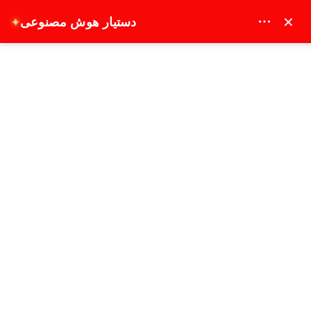
MAY DREAM TURIZM - 12117
×
دستیار هوش مصنوعی
✦
EUR
خدمات استقبال و بدرقه در استانبول
صفحه نخست
خدمات استقبال و بدرقه در استانبول
پیشنهاد ویژه
1 ساعت