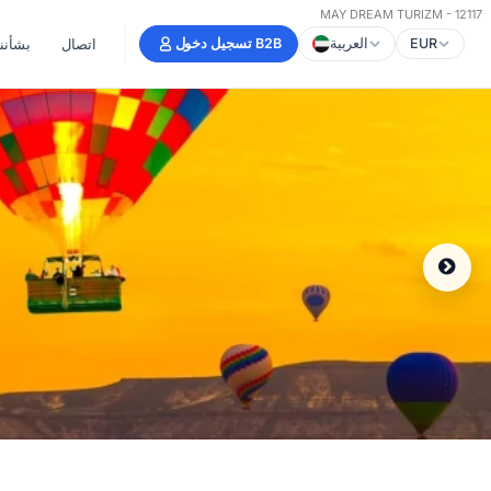
MAY DREAM TURIZM - 12117
EUR
العربية
تسجيل دخول B2B
اتصال
بشأننا