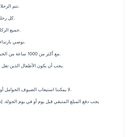
• تتم الرحلات في وقت مبكر من الصباح، كل يوم من السنة.
• كل رحلة مصممة حسب ظروف الطقس في ذلك اليوم.
• جميع الركاب مؤمن عليهم بالكامل مع أعلى تغطية بوليصة.
• نوصي بارتداء بنطلونات طويلة، وأكمام طويلة، وأحذية مريحة.
• طيارونا مرخصون بـ PPL و SPL مع أكثر من 1000 ساعة من الخبرة في الطيران.
• يجب أن يكون الأطفال الذين تقل أعمارهم عن 16 عامًا برفقة شخص بالغ مسؤول.
• لا يمكننا استيعاب الضيوف الحوامل أو أولئك الذين خضعوا لعملية جراحية كبرى مؤخرًا.