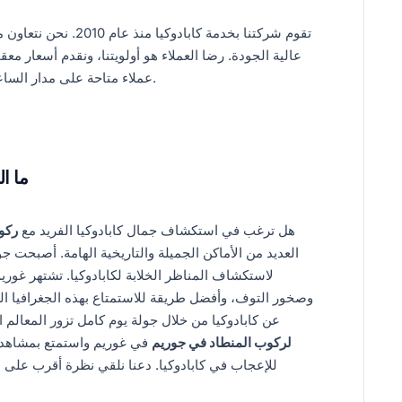
تقوم شركتنا بخدمة كابا
عالية الجودة. رضا العملاء هو أولويتنا، ونقدم أسعار م
عملاء متاحة على مدار الساعة طوال أيام الأسبوع لمساعدتك بسرعة وسهولة.
ما ا
هل ترغب في استكشاف جمال كابادوكيا الفريد مع
ركو
العديد من الأماكن الجميلة والتاريخية الهامة. أصبحت جو
لاستكشاف المناظر الخلابة لكابادوكيا. تشتهر غوري
وصخور التوف، وأفضل طريقة للاستمتاع بهذه الجغرافيا ال
عن كابادوكيا من خلال جولة يوم كامل تزور المعالم ا
لركوب المنطاد في جوريم
في غوريم واستمتع بمشاهدة ا
للإعجاب في كابادوكيا. دعنا نلقي نظرة أقرب على 